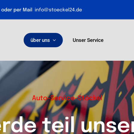
der per Mail
info@stoeckel24.de
über uns
Unser Service
Auto-Service-Stöckel
rde teil unse