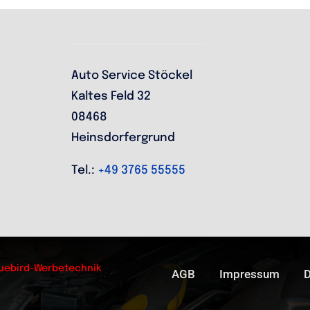
Auto Service Stöckel
Kaltes Feld 32
08468
Heinsdorfergrund
Tel.:
+49 3765 55555
uebird-Werbetechnik
AGB
Impressum
D