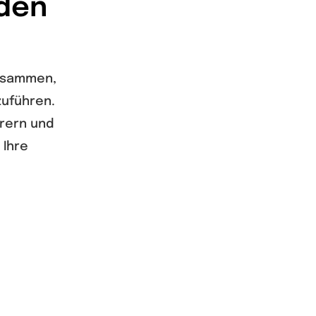
den
zusammen,
zuführen.
erern und
 Ihre